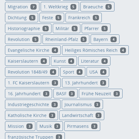
Migration
1. Weltkrieg
Braeuche
7
5
5
Dichtung
Feste
Frankreich
5
5
5
Historiographie
Militär
Pfarrer
5
5
5
Revolution
Rheinland-Pfalz
Bayern
5
5
4
Evangelische Kirche
Heiliges Römisches Reich
4
4
Kaiserslautern
Kunst
Literatur
4
4
4
Revolution 1848/49
Sport
USA
4
4
4
1. FC Kaiserslautern
13. Jahrhundert
3
3
16. Jahrhundert
BASF
Frühe Neuzeit
3
3
3
Industriegeschichte
Journalismus
3
3
Katholische Kirche
Landwirtschaft
3
3
Mission
Musik
Pirmasens
3
3
3
französische Truppen
3