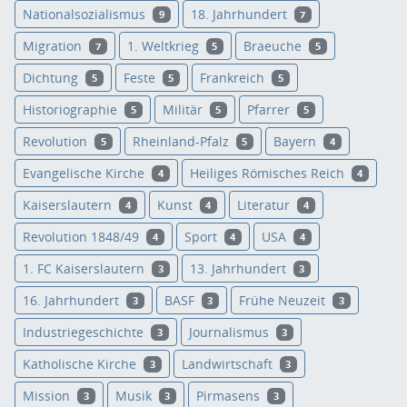
Nationalsozialismus
18. Jahrhundert
9
7
Migration
1. Weltkrieg
Braeuche
7
5
5
Dichtung
Feste
Frankreich
5
5
5
Historiographie
Militär
Pfarrer
5
5
5
Revolution
Rheinland-Pfalz
Bayern
5
5
4
Evangelische Kirche
Heiliges Römisches Reich
4
4
Kaiserslautern
Kunst
Literatur
4
4
4
Revolution 1848/49
Sport
USA
4
4
4
1. FC Kaiserslautern
13. Jahrhundert
3
3
16. Jahrhundert
BASF
Frühe Neuzeit
3
3
3
Industriegeschichte
Journalismus
3
3
Katholische Kirche
Landwirtschaft
3
3
Mission
Musik
Pirmasens
3
3
3