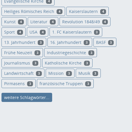
Evangelische Kirche
4
Heiliges Römisches Reich
Kaiserslautern
4
4
Kunst
Literatur
Revolution 1848/49
4
4
4
Sport
USA
1. FC Kaiserslautern
4
4
3
13. Jahrhundert
16. Jahrhundert
BASF
3
3
3
Frühe Neuzeit
Industriegeschichte
3
3
Journalismus
Katholische Kirche
3
3
Landwirtschaft
Mission
Musik
3
3
3
Pirmasens
französische Truppen
3
3
weitere Schlagwörter...