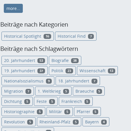
more...
Beiträge nach Kategorien
Historical Spotlight
Historical Find
16
7
Beiträge nach Schlagwörtern
20. Jahrhundert
Biografie
53
38
19. Jahrhundert
Politik
Wissenschaft
37
23
13
Nationalsozialismus
18. Jahrhundert
9
7
Migration
1. Weltkrieg
Braeuche
7
5
5
Dichtung
Feste
Frankreich
5
5
5
Historiographie
Militär
Pfarrer
5
5
5
Revolution
Rheinland-Pfalz
Bayern
5
5
4