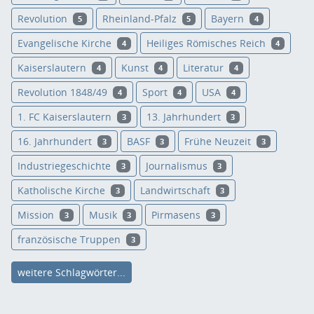
Revolution
Rheinland-Pfalz
Bayern
5
5
4
Evangelische Kirche
Heiliges Römisches Reich
4
4
Kaiserslautern
Kunst
Literatur
4
4
4
Revolution 1848/49
Sport
USA
4
4
4
1. FC Kaiserslautern
13. Jahrhundert
3
3
16. Jahrhundert
BASF
Frühe Neuzeit
3
3
3
Industriegeschichte
Journalismus
3
3
Katholische Kirche
Landwirtschaft
3
3
Mission
Musik
Pirmasens
3
3
3
französische Truppen
3
weitere Schlagwörter...