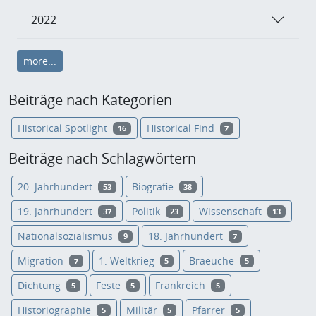
2022
more...
Beiträge nach Kategorien
Historical Spotlight
Historical Find
16
7
Beiträge nach Schlagwörtern
20. Jahrhundert
Biografie
53
38
19. Jahrhundert
Politik
Wissenschaft
37
23
13
Nationalsozialismus
18. Jahrhundert
9
7
Migration
1. Weltkrieg
Braeuche
7
5
5
Dichtung
Feste
Frankreich
5
5
5
Historiographie
Militär
Pfarrer
5
5
5