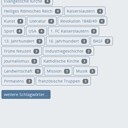
Evangelische Kirche
4
Heiliges Römisches Reich
Kaiserslautern
4
4
Kunst
Literatur
Revolution 1848/49
4
4
4
Sport
USA
1. FC Kaiserslautern
4
4
3
13. Jahrhundert
16. Jahrhundert
BASF
3
3
3
Frühe Neuzeit
Industriegeschichte
3
3
Journalismus
Katholische Kirche
3
3
Landwirtschaft
Mission
Musik
3
3
3
Pirmasens
französische Truppen
3
3
weitere Schlagwörter...