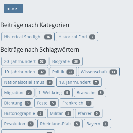
more...
Beiträge nach Kategorien
Historical Spotlight
Historical Find
16
7
Beiträge nach Schlagwörtern
20. Jahrhundert
Biografie
53
38
19. Jahrhundert
Politik
Wissenschaft
37
23
13
Nationalsozialismus
18. Jahrhundert
9
7
Migration
1. Weltkrieg
Braeuche
7
5
5
Dichtung
Feste
Frankreich
5
5
5
Historiographie
Militär
Pfarrer
5
5
5
Revolution
Rheinland-Pfalz
Bayern
5
5
4