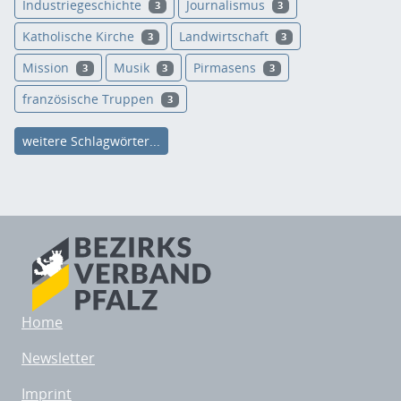
Industriegeschichte
Journalismus
3
3
Katholische Kirche
Landwirtschaft
3
3
Mission
Musik
Pirmasens
3
3
3
französische Truppen
3
weitere Schlagwörter...
Home
Newsletter
Imprint