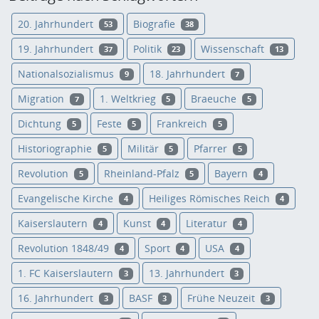
20. Jahrhundert
Biografie
53
38
19. Jahrhundert
Politik
Wissenschaft
37
23
13
Nationalsozialismus
18. Jahrhundert
9
7
Migration
1. Weltkrieg
Braeuche
7
5
5
Dichtung
Feste
Frankreich
5
5
5
Historiographie
Militär
Pfarrer
5
5
5
Revolution
Rheinland-Pfalz
Bayern
5
5
4
Evangelische Kirche
Heiliges Römisches Reich
4
4
Kaiserslautern
Kunst
Literatur
4
4
4
Revolution 1848/49
Sport
USA
4
4
4
1. FC Kaiserslautern
13. Jahrhundert
3
3
16. Jahrhundert
BASF
Frühe Neuzeit
3
3
3