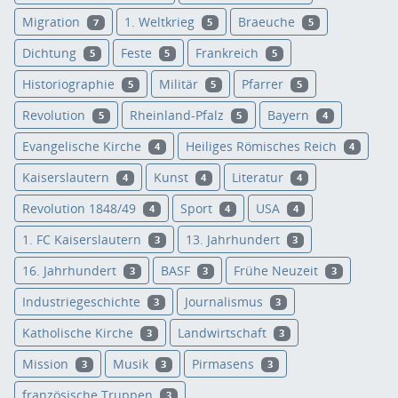
Migration
1. Weltkrieg
Braeuche
7
5
5
Dichtung
Feste
Frankreich
5
5
5
Historiographie
Militär
Pfarrer
5
5
5
Revolution
Rheinland-Pfalz
Bayern
5
5
4
Evangelische Kirche
Heiliges Römisches Reich
4
4
Kaiserslautern
Kunst
Literatur
4
4
4
Revolution 1848/49
Sport
USA
4
4
4
1. FC Kaiserslautern
13. Jahrhundert
3
3
16. Jahrhundert
BASF
Frühe Neuzeit
3
3
3
Industriegeschichte
Journalismus
3
3
Katholische Kirche
Landwirtschaft
3
3
Mission
Musik
Pirmasens
3
3
3
französische Truppen
3