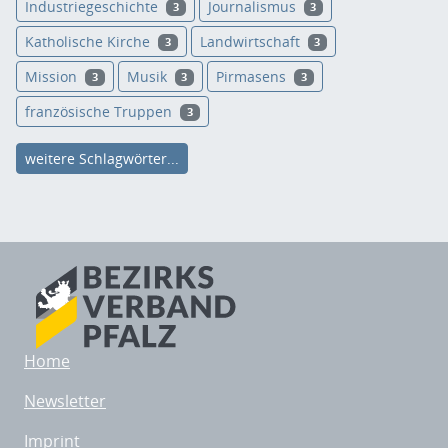
Industriegeschichte
Journalismus
3
3
Katholische Kirche
Landwirtschaft
3
3
Mission
Musik
Pirmasens
3
3
3
französische Truppen
3
weitere Schlagwörter...
Home
Newsletter
Imprint