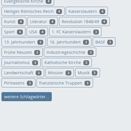
Evangelische Kirche
4
Heiliges Römisches Reich
Kaiserslautern
4
4
Kunst
Literatur
Revolution 1848/49
4
4
4
Sport
USA
1. FC Kaiserslautern
4
4
3
13. Jahrhundert
16. Jahrhundert
BASF
3
3
3
Frühe Neuzeit
Industriegeschichte
3
3
Journalismus
Katholische Kirche
3
3
Landwirtschaft
Mission
Musik
3
3
3
Pirmasens
französische Truppen
3
3
weitere Schlagwörter...