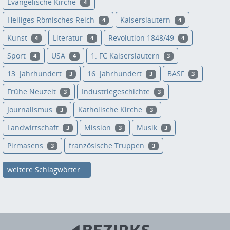
Evangelische Kirche
4
Heiliges Römisches Reich
Kaiserslautern
4
4
Kunst
Literatur
Revolution 1848/49
4
4
4
Sport
USA
1. FC Kaiserslautern
4
4
3
13. Jahrhundert
16. Jahrhundert
BASF
3
3
3
Frühe Neuzeit
Industriegeschichte
3
3
Journalismus
Katholische Kirche
3
3
Landwirtschaft
Mission
Musik
3
3
3
Pirmasens
französische Truppen
3
3
weitere Schlagwörter...