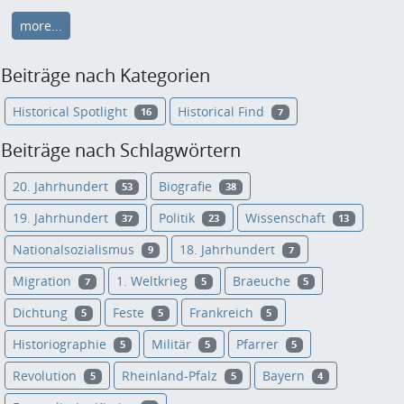
more...
Beiträge nach Kategorien
Historical Spotlight
Historical Find
16
7
Beiträge nach Schlagwörtern
20. Jahrhundert
Biografie
53
38
19. Jahrhundert
Politik
Wissenschaft
37
23
13
Nationalsozialismus
18. Jahrhundert
9
7
Migration
1. Weltkrieg
Braeuche
7
5
5
Dichtung
Feste
Frankreich
5
5
5
Historiographie
Militär
Pfarrer
5
5
5
Revolution
Rheinland-Pfalz
Bayern
5
5
4