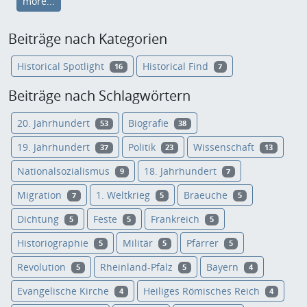
more...
Beiträge nach Kategorien
Historical Spotlight
Historical Find
16
7
Beiträge nach Schlagwörtern
20. Jahrhundert
Biografie
53
38
19. Jahrhundert
Politik
Wissenschaft
37
23
13
Nationalsozialismus
18. Jahrhundert
9
7
Migration
1. Weltkrieg
Braeuche
7
5
5
Dichtung
Feste
Frankreich
5
5
5
Historiographie
Militär
Pfarrer
5
5
5
Revolution
Rheinland-Pfalz
Bayern
5
5
4
Evangelische Kirche
Heiliges Römisches Reich
4
4