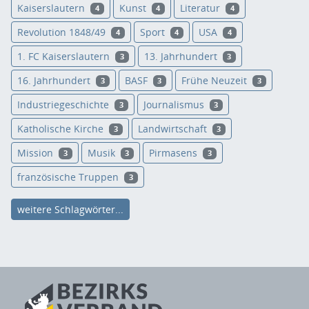
Kaiserslautern
Kunst
Literatur
4
4
4
Revolution 1848/49
Sport
USA
4
4
4
1. FC Kaiserslautern
13. Jahrhundert
3
3
16. Jahrhundert
BASF
Frühe Neuzeit
3
3
3
Industriegeschichte
Journalismus
3
3
Katholische Kirche
Landwirtschaft
3
3
Mission
Musik
Pirmasens
3
3
3
französische Truppen
3
weitere Schlagwörter...