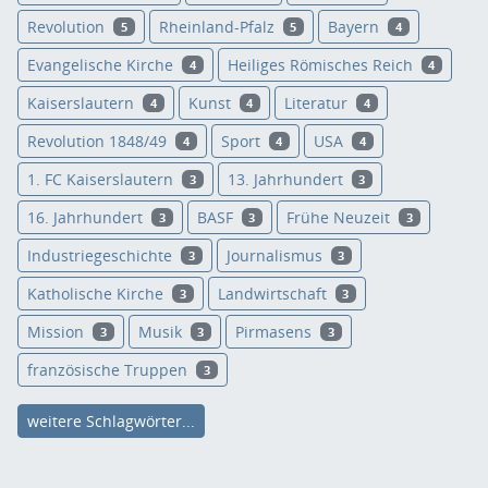
Revolution
Rheinland-Pfalz
Bayern
5
5
4
Evangelische Kirche
Heiliges Römisches Reich
4
4
Kaiserslautern
Kunst
Literatur
4
4
4
Revolution 1848/49
Sport
USA
4
4
4
1. FC Kaiserslautern
13. Jahrhundert
3
3
16. Jahrhundert
BASF
Frühe Neuzeit
3
3
3
Industriegeschichte
Journalismus
3
3
Katholische Kirche
Landwirtschaft
3
3
Mission
Musik
Pirmasens
3
3
3
französische Truppen
3
weitere Schlagwörter...