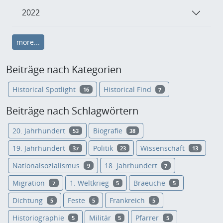
2022
more...
Beiträge nach Kategorien
Historical Spotlight
Historical Find
16
7
Beiträge nach Schlagwörtern
20. Jahrhundert
Biografie
53
38
19. Jahrhundert
Politik
Wissenschaft
37
23
13
Nationalsozialismus
18. Jahrhundert
9
7
Migration
1. Weltkrieg
Braeuche
7
5
5
Dichtung
Feste
Frankreich
5
5
5
Historiographie
Militär
Pfarrer
5
5
5