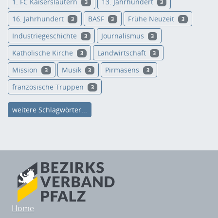
1. FC Kaiserslautern
13. Jahrhundert
3
3
16. Jahrhundert
BASF
Frühe Neuzeit
3
3
3
Industriegeschichte
Journalismus
3
3
Katholische Kirche
Landwirtschaft
3
3
Mission
Musik
Pirmasens
3
3
3
französische Truppen
3
weitere Schlagwörter...
Home