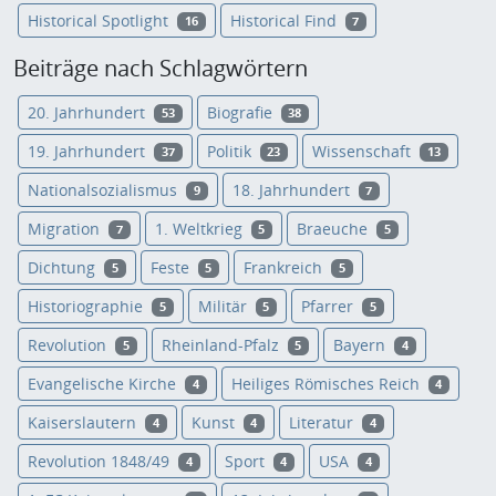
Historical Spotlight
Historical Find
16
7
Beiträge nach Schlagwörtern
20. Jahrhundert
Biografie
53
38
19. Jahrhundert
Politik
Wissenschaft
37
23
13
Nationalsozialismus
18. Jahrhundert
9
7
Migration
1. Weltkrieg
Braeuche
7
5
5
Dichtung
Feste
Frankreich
5
5
5
Historiographie
Militär
Pfarrer
5
5
5
Revolution
Rheinland-Pfalz
Bayern
5
5
4
Evangelische Kirche
Heiliges Römisches Reich
4
4
Kaiserslautern
Kunst
Literatur
4
4
4
Revolution 1848/49
Sport
USA
4
4
4