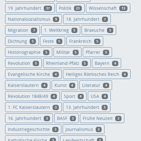
19. Jahrhundert
Politik
Wissenschaft
37
23
13
Nationalsozialismus
18. Jahrhundert
9
7
Migration
1. Weltkrieg
Braeuche
7
5
5
Dichtung
Feste
Frankreich
5
5
5
Historiographie
Militär
Pfarrer
5
5
5
Revolution
Rheinland-Pfalz
Bayern
5
5
4
Evangelische Kirche
Heiliges Römisches Reich
4
4
Kaiserslautern
Kunst
Literatur
4
4
4
Revolution 1848/49
Sport
USA
4
4
4
1. FC Kaiserslautern
13. Jahrhundert
3
3
16. Jahrhundert
BASF
Frühe Neuzeit
3
3
3
Industriegeschichte
Journalismus
3
3
Katholische Kirche
Landwirtschaft
3
3