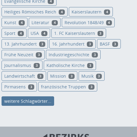
Evangelische Kirche
4
Heiliges Römisches Reich
Kaiserslautern
4
4
Kunst
Literatur
Revolution 1848/49
4
4
4
Sport
USA
1. FC Kaiserslautern
4
4
3
13. Jahrhundert
16. Jahrhundert
BASF
3
3
3
Frühe Neuzeit
Industriegeschichte
3
3
Journalismus
Katholische Kirche
3
3
Landwirtschaft
Mission
Musik
3
3
3
Pirmasens
französische Truppen
3
3
weitere Schlagwörter...