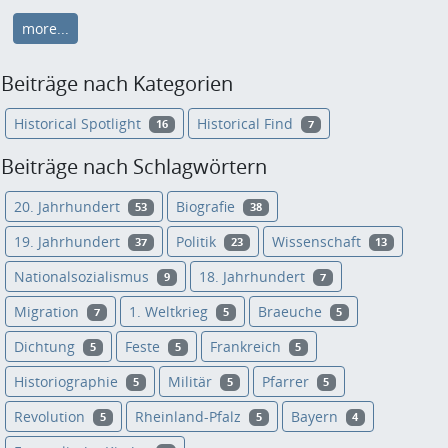
more...
Beiträge nach Kategorien
Historical Spotlight
Historical Find
16
7
Beiträge nach Schlagwörtern
20. Jahrhundert
Biografie
53
38
19. Jahrhundert
Politik
Wissenschaft
37
23
13
Nationalsozialismus
18. Jahrhundert
9
7
Migration
1. Weltkrieg
Braeuche
7
5
5
Dichtung
Feste
Frankreich
5
5
5
Historiographie
Militär
Pfarrer
5
5
5
Revolution
Rheinland-Pfalz
Bayern
5
5
4