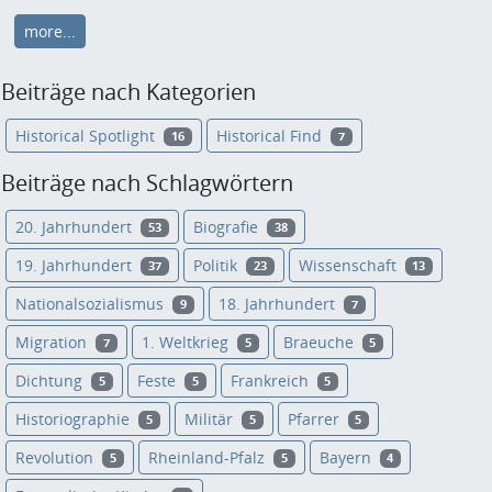
more...
Beiträge nach Kategorien
Historical Spotlight
Historical Find
16
7
Beiträge nach Schlagwörtern
20. Jahrhundert
Biografie
53
38
19. Jahrhundert
Politik
Wissenschaft
37
23
13
Nationalsozialismus
18. Jahrhundert
9
7
Migration
1. Weltkrieg
Braeuche
7
5
5
Dichtung
Feste
Frankreich
5
5
5
Historiographie
Militär
Pfarrer
5
5
5
Revolution
Rheinland-Pfalz
Bayern
5
5
4