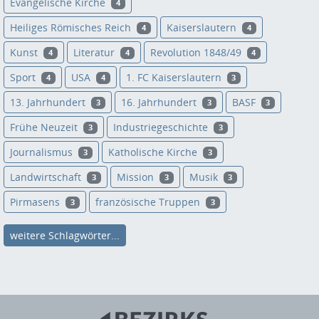
Evangelische Kirche
4
Heiliges Römisches Reich
Kaiserslautern
4
4
Kunst
Literatur
Revolution 1848/49
4
4
4
Sport
USA
1. FC Kaiserslautern
4
4
3
13. Jahrhundert
16. Jahrhundert
BASF
3
3
3
Frühe Neuzeit
Industriegeschichte
3
3
Journalismus
Katholische Kirche
3
3
Landwirtschaft
Mission
Musik
3
3
3
Pirmasens
französische Truppen
3
3
weitere Schlagwörter...