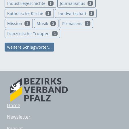
Industriegeschichte
Journalismus
3
3
Katholische Kirche
Landwirtschaft
3
3
Mission
Musik
Pirmasens
3
3
3
französische Truppen
3
weitere Schlagwörter...
Home
Newsletter
Imprint