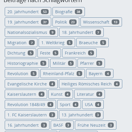
20. Jahrhundert
Biografie
53
38
19. Jahrhundert
Politik
Wissenschaft
37
23
13
Nationalsozialismus
18. Jahrhundert
9
7
Migration
1. Weltkrieg
Braeuche
7
5
5
Dichtung
Feste
Frankreich
5
5
5
Historiographie
Militär
Pfarrer
5
5
5
Revolution
Rheinland-Pfalz
Bayern
5
5
4
Evangelische Kirche
Heiliges Römisches Reich
4
4
Kaiserslautern
Kunst
Literatur
4
4
4
Revolution 1848/49
Sport
USA
4
4
4
1. FC Kaiserslautern
13. Jahrhundert
3
3
16. Jahrhundert
BASF
Frühe Neuzeit
3
3
3