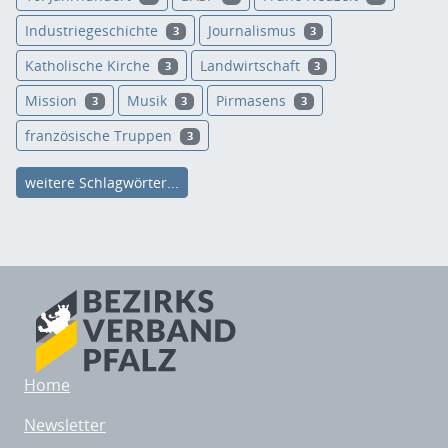
Industriegeschichte
Journalismus
3
3
Katholische Kirche
Landwirtschaft
3
3
Mission
Musik
Pirmasens
3
3
3
französische Truppen
3
weitere Schlagwörter...
Home
Newsletter