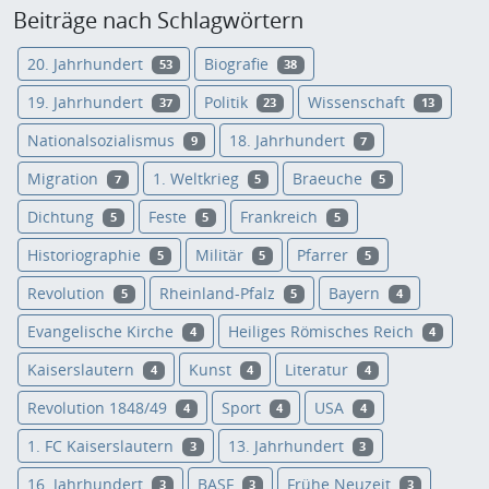
Beiträge nach Schlagwörtern
20. Jahrhundert
Biografie
53
38
19. Jahrhundert
Politik
Wissenschaft
37
23
13
Nationalsozialismus
18. Jahrhundert
9
7
Migration
1. Weltkrieg
Braeuche
7
5
5
Dichtung
Feste
Frankreich
5
5
5
Historiographie
Militär
Pfarrer
5
5
5
Revolution
Rheinland-Pfalz
Bayern
5
5
4
Evangelische Kirche
Heiliges Römisches Reich
4
4
Kaiserslautern
Kunst
Literatur
4
4
4
Revolution 1848/49
Sport
USA
4
4
4
1. FC Kaiserslautern
13. Jahrhundert
3
3
16. Jahrhundert
BASF
Frühe Neuzeit
3
3
3