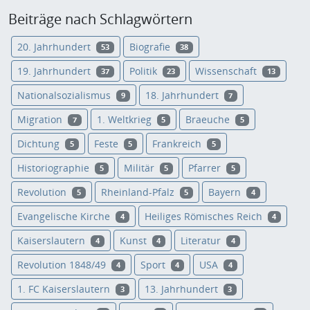
Beiträge nach Schlagwörtern
20. Jahrhundert
Biografie
53
38
19. Jahrhundert
Politik
Wissenschaft
37
23
13
Nationalsozialismus
18. Jahrhundert
9
7
Migration
1. Weltkrieg
Braeuche
7
5
5
Dichtung
Feste
Frankreich
5
5
5
Historiographie
Militär
Pfarrer
5
5
5
Revolution
Rheinland-Pfalz
Bayern
5
5
4
Evangelische Kirche
Heiliges Römisches Reich
4
4
Kaiserslautern
Kunst
Literatur
4
4
4
Revolution 1848/49
Sport
USA
4
4
4
1. FC Kaiserslautern
13. Jahrhundert
3
3