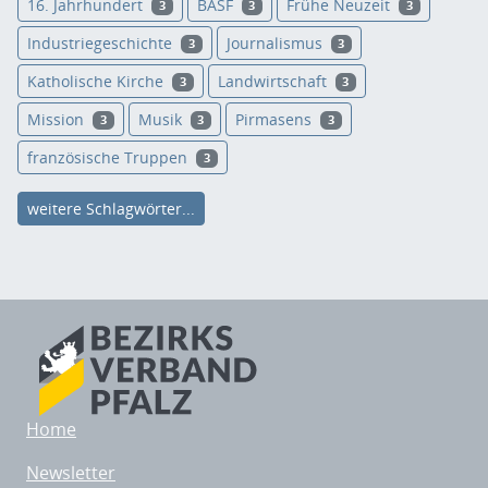
16. Jahrhundert
BASF
Frühe Neuzeit
3
3
3
Industriegeschichte
Journalismus
3
3
Katholische Kirche
Landwirtschaft
3
3
Mission
Musik
Pirmasens
3
3
3
französische Truppen
3
weitere Schlagwörter...
Home
Newsletter