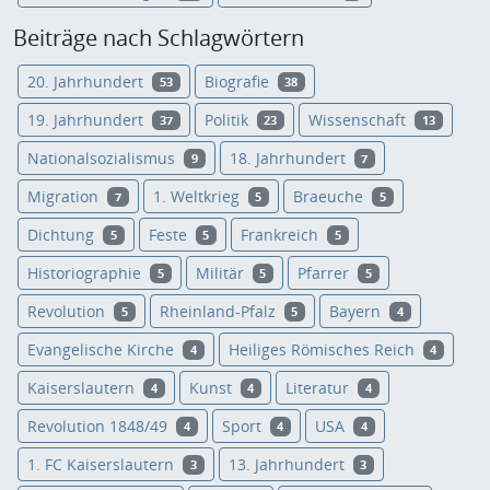
Beiträge nach Schlagwörtern
20. Jahrhundert
Biografie
53
38
19. Jahrhundert
Politik
Wissenschaft
37
23
13
Nationalsozialismus
18. Jahrhundert
9
7
Migration
1. Weltkrieg
Braeuche
7
5
5
Dichtung
Feste
Frankreich
5
5
5
Historiographie
Militär
Pfarrer
5
5
5
Revolution
Rheinland-Pfalz
Bayern
5
5
4
Evangelische Kirche
Heiliges Römisches Reich
4
4
Kaiserslautern
Kunst
Literatur
4
4
4
Revolution 1848/49
Sport
USA
4
4
4
1. FC Kaiserslautern
13. Jahrhundert
3
3