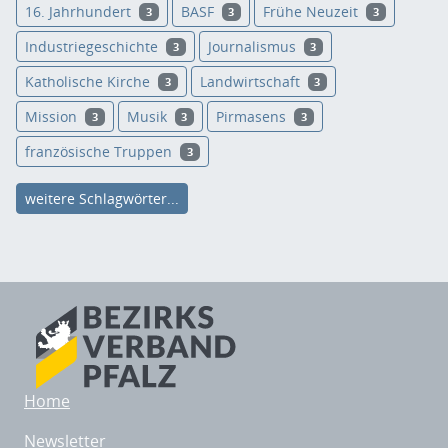
16. Jahrhundert
BASF
Frühe Neuzeit
3
3
3
Industriegeschichte
Journalismus
3
3
Katholische Kirche
Landwirtschaft
3
3
Mission
Musik
Pirmasens
3
3
3
französische Truppen
3
weitere Schlagwörter...
Home
Newsletter