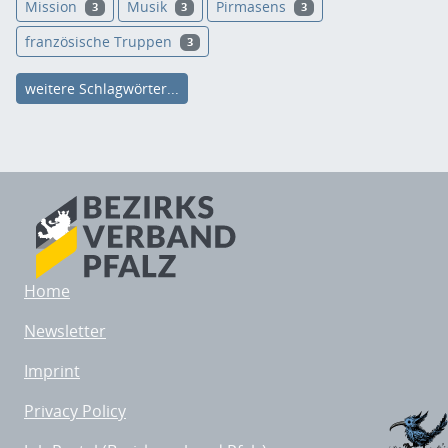
Mission
Musik
Pirmasens
3
3
3
französische Truppen
3
weitere Schlagwörter...
Home
Newsletter
Imprint
Privacy Policy