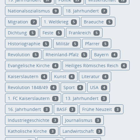
37
23
13
Nationalsozialismus
18. Jahrhundert
9
7
Migration
1. Weltkrieg
Braeuche
7
5
5
Dichtung
Feste
Frankreich
5
5
5
Historiographie
Militär
Pfarrer
5
5
5
Revolution
Rheinland-Pfalz
Bayern
5
5
4
Evangelische Kirche
Heiliges Römisches Reich
4
4
Kaiserslautern
Kunst
Literatur
4
4
4
Revolution 1848/49
Sport
USA
4
4
4
1. FC Kaiserslautern
13. Jahrhundert
3
3
16. Jahrhundert
BASF
Frühe Neuzeit
3
3
3
Industriegeschichte
Journalismus
3
3
Katholische Kirche
Landwirtschaft
3
3