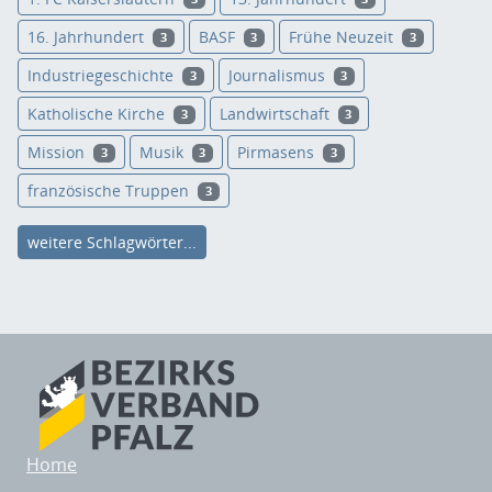
16. Jahrhundert
BASF
Frühe Neuzeit
3
3
3
Industriegeschichte
Journalismus
3
3
Katholische Kirche
Landwirtschaft
3
3
Mission
Musik
Pirmasens
3
3
3
französische Truppen
3
weitere Schlagwörter...
Home