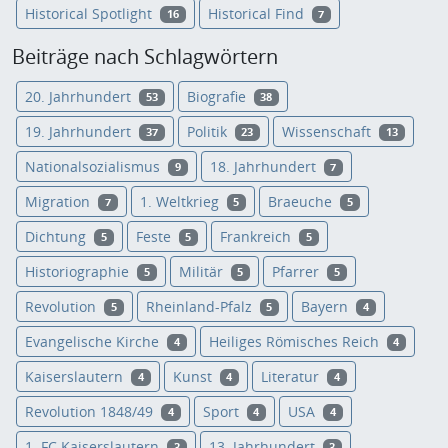
Historical Spotlight
Historical Find
16
7
Beiträge nach Schlagwörtern
20. Jahrhundert
Biografie
53
38
19. Jahrhundert
Politik
Wissenschaft
37
23
13
Nationalsozialismus
18. Jahrhundert
9
7
Migration
1. Weltkrieg
Braeuche
7
5
5
Dichtung
Feste
Frankreich
5
5
5
Historiographie
Militär
Pfarrer
5
5
5
Revolution
Rheinland-Pfalz
Bayern
5
5
4
Evangelische Kirche
Heiliges Römisches Reich
4
4
Kaiserslautern
Kunst
Literatur
4
4
4
Revolution 1848/49
Sport
USA
4
4
4
1. FC Kaiserslautern
13. Jahrhundert
3
3