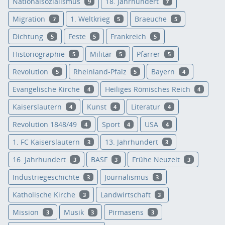
Nationalsozialismus
18. Jahrhundert
9
7
Migration
1. Weltkrieg
Braeuche
7
5
5
Dichtung
Feste
Frankreich
5
5
5
Historiographie
Militär
Pfarrer
5
5
5
Revolution
Rheinland-Pfalz
Bayern
5
5
4
Evangelische Kirche
Heiliges Römisches Reich
4
4
Kaiserslautern
Kunst
Literatur
4
4
4
Revolution 1848/49
Sport
USA
4
4
4
1. FC Kaiserslautern
13. Jahrhundert
3
3
16. Jahrhundert
BASF
Frühe Neuzeit
3
3
3
Industriegeschichte
Journalismus
3
3
Katholische Kirche
Landwirtschaft
3
3
Mission
Musik
Pirmasens
3
3
3