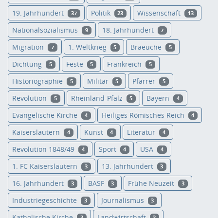
19. Jahrhundert
Politik
Wissenschaft
37
23
13
Nationalsozialismus
18. Jahrhundert
9
7
Migration
1. Weltkrieg
Braeuche
7
5
5
Dichtung
Feste
Frankreich
5
5
5
Historiographie
Militär
Pfarrer
5
5
5
Revolution
Rheinland-Pfalz
Bayern
5
5
4
Evangelische Kirche
Heiliges Römisches Reich
4
4
Kaiserslautern
Kunst
Literatur
4
4
4
Revolution 1848/49
Sport
USA
4
4
4
1. FC Kaiserslautern
13. Jahrhundert
3
3
16. Jahrhundert
BASF
Frühe Neuzeit
3
3
3
Industriegeschichte
Journalismus
3
3
Katholische Kirche
Landwirtschaft
3
3