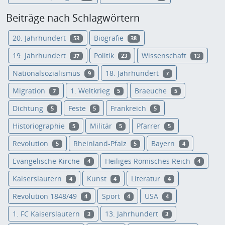
Beiträge nach Schlagwörtern
20. Jahrhundert
Biografie
53
38
19. Jahrhundert
Politik
Wissenschaft
37
23
13
Nationalsozialismus
18. Jahrhundert
9
7
Migration
1. Weltkrieg
Braeuche
7
5
5
Dichtung
Feste
Frankreich
5
5
5
Historiographie
Militär
Pfarrer
5
5
5
Revolution
Rheinland-Pfalz
Bayern
5
5
4
Evangelische Kirche
Heiliges Römisches Reich
4
4
Kaiserslautern
Kunst
Literatur
4
4
4
Revolution 1848/49
Sport
USA
4
4
4
1. FC Kaiserslautern
13. Jahrhundert
3
3