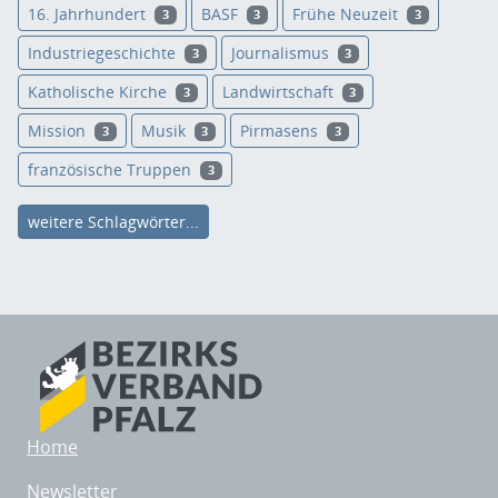
16. Jahrhundert
BASF
Frühe Neuzeit
3
3
3
Industriegeschichte
Journalismus
3
3
Katholische Kirche
Landwirtschaft
3
3
Mission
Musik
Pirmasens
3
3
3
französische Truppen
3
weitere Schlagwörter...
Home
Newsletter