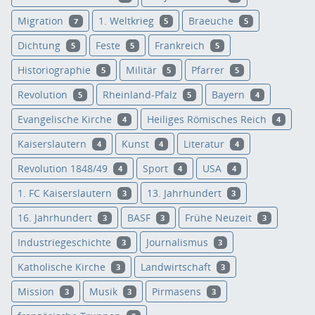
Migration
1. Weltkrieg
Braeuche
7
5
5
Dichtung
Feste
Frankreich
5
5
5
Historiographie
Militär
Pfarrer
5
5
5
Revolution
Rheinland-Pfalz
Bayern
5
5
4
Evangelische Kirche
Heiliges Römisches Reich
4
4
Kaiserslautern
Kunst
Literatur
4
4
4
Revolution 1848/49
Sport
USA
4
4
4
1. FC Kaiserslautern
13. Jahrhundert
3
3
16. Jahrhundert
BASF
Frühe Neuzeit
3
3
3
Industriegeschichte
Journalismus
3
3
Katholische Kirche
Landwirtschaft
3
3
Mission
Musik
Pirmasens
3
3
3