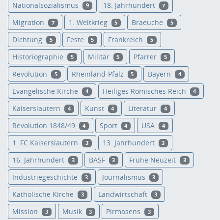
Nationalsozialismus
18. Jahrhundert
9
7
Migration
1. Weltkrieg
Braeuche
7
5
5
Dichtung
Feste
Frankreich
5
5
5
Historiographie
Militär
Pfarrer
5
5
5
Revolution
Rheinland-Pfalz
Bayern
5
5
4
Evangelische Kirche
Heiliges Römisches Reich
4
4
Kaiserslautern
Kunst
Literatur
4
4
4
Revolution 1848/49
Sport
USA
4
4
4
1. FC Kaiserslautern
13. Jahrhundert
3
3
16. Jahrhundert
BASF
Frühe Neuzeit
3
3
3
Industriegeschichte
Journalismus
3
3
Katholische Kirche
Landwirtschaft
3
3
Mission
Musik
Pirmasens
3
3
3