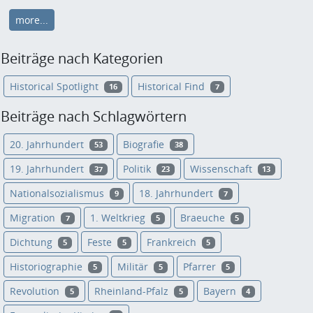
more...
Beiträge nach Kategorien
Historical Spotlight
Historical Find
16
7
Beiträge nach Schlagwörtern
20. Jahrhundert
Biografie
53
38
19. Jahrhundert
Politik
Wissenschaft
37
23
13
Nationalsozialismus
18. Jahrhundert
9
7
Migration
1. Weltkrieg
Braeuche
7
5
5
Dichtung
Feste
Frankreich
5
5
5
Historiographie
Militär
Pfarrer
5
5
5
Revolution
Rheinland-Pfalz
Bayern
5
5
4