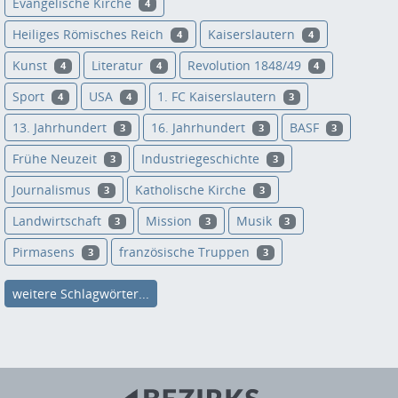
Evangelische Kirche
4
Heiliges Römisches Reich
Kaiserslautern
4
4
Kunst
Literatur
Revolution 1848/49
4
4
4
Sport
USA
1. FC Kaiserslautern
4
4
3
13. Jahrhundert
16. Jahrhundert
BASF
3
3
3
Frühe Neuzeit
Industriegeschichte
3
3
Journalismus
Katholische Kirche
3
3
Landwirtschaft
Mission
Musik
3
3
3
Pirmasens
französische Truppen
3
3
weitere Schlagwörter...