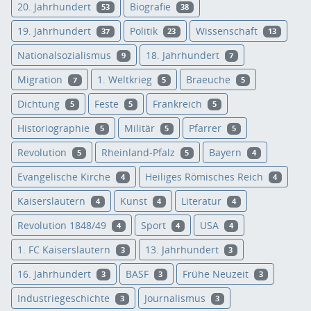
20. Jahrhundert
Biografie
53
38
19. Jahrhundert
Politik
Wissenschaft
37
23
13
Nationalsozialismus
18. Jahrhundert
9
7
Migration
1. Weltkrieg
Braeuche
7
5
5
Dichtung
Feste
Frankreich
5
5
5
Historiographie
Militär
Pfarrer
5
5
5
Revolution
Rheinland-Pfalz
Bayern
5
5
4
Evangelische Kirche
Heiliges Römisches Reich
4
4
Kaiserslautern
Kunst
Literatur
4
4
4
Revolution 1848/49
Sport
USA
4
4
4
1. FC Kaiserslautern
13. Jahrhundert
3
3
16. Jahrhundert
BASF
Frühe Neuzeit
3
3
3
Industriegeschichte
Journalismus
3
3