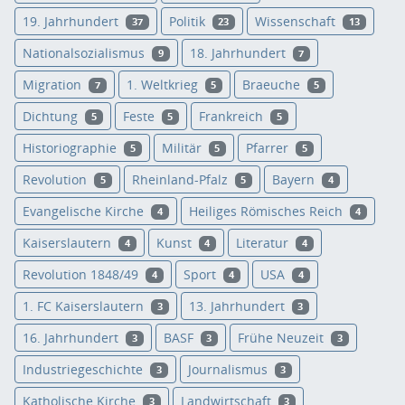
19. Jahrhundert
Politik
Wissenschaft
37
23
13
Nationalsozialismus
18. Jahrhundert
9
7
Migration
1. Weltkrieg
Braeuche
7
5
5
Dichtung
Feste
Frankreich
5
5
5
Historiographie
Militär
Pfarrer
5
5
5
Revolution
Rheinland-Pfalz
Bayern
5
5
4
Evangelische Kirche
Heiliges Römisches Reich
4
4
Kaiserslautern
Kunst
Literatur
4
4
4
Revolution 1848/49
Sport
USA
4
4
4
1. FC Kaiserslautern
13. Jahrhundert
3
3
16. Jahrhundert
BASF
Frühe Neuzeit
3
3
3
Industriegeschichte
Journalismus
3
3
Katholische Kirche
Landwirtschaft
3
3