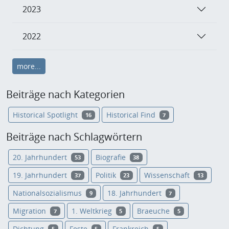
2023
2022
more...
Beiträge nach Kategorien
Historical Spotlight
Historical Find
16
7
Beiträge nach Schlagwörtern
20. Jahrhundert
Biografie
53
38
19. Jahrhundert
Politik
Wissenschaft
37
23
13
Nationalsozialismus
18. Jahrhundert
9
7
Migration
1. Weltkrieg
Braeuche
7
5
5
Dichtung
Feste
Frankreich