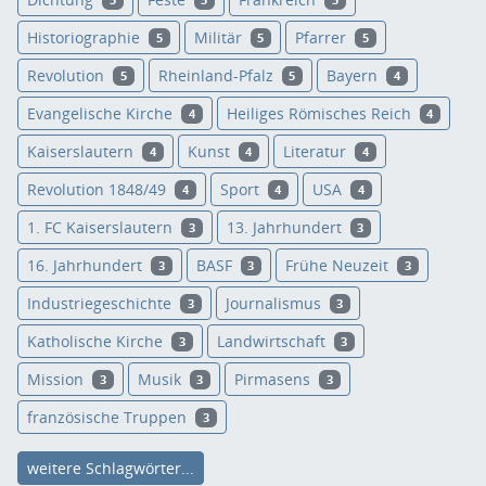
5
5
5
Historiographie
Militär
Pfarrer
5
5
5
Revolution
Rheinland-Pfalz
Bayern
5
5
4
Evangelische Kirche
Heiliges Römisches Reich
4
4
Kaiserslautern
Kunst
Literatur
4
4
4
Revolution 1848/49
Sport
USA
4
4
4
1. FC Kaiserslautern
13. Jahrhundert
3
3
16. Jahrhundert
BASF
Frühe Neuzeit
3
3
3
Industriegeschichte
Journalismus
3
3
Katholische Kirche
Landwirtschaft
3
3
Mission
Musik
Pirmasens
3
3
3
französische Truppen
3
weitere Schlagwörter...