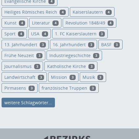
Evangelische Kirche
4
Heiliges Römisches Reich
Kaiserslautern
4
4
Kunst
Literatur
Revolution 1848/49
4
4
4
Sport
USA
1. FC Kaiserslautern
4
4
3
13. Jahrhundert
16. Jahrhundert
BASF
3
3
3
Frühe Neuzeit
Industriegeschichte
3
3
Journalismus
Katholische Kirche
3
3
Landwirtschaft
Mission
Musik
3
3
3
Pirmasens
französische Truppen
3
3
weitere Schlagwörter...