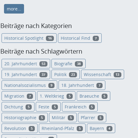
more...
Beiträge nach Kategorien
Historical Spotlight
Historical Find
16
7
Beiträge nach Schlagwörtern
20. Jahrhundert
Biografie
53
38
19. Jahrhundert
Politik
Wissenschaft
37
23
13
Nationalsozialismus
18. Jahrhundert
9
7
Migration
1. Weltkrieg
Braeuche
7
5
5
Dichtung
Feste
Frankreich
5
5
5
Historiographie
Militär
Pfarrer
5
5
5
Revolution
Rheinland-Pfalz
Bayern
5
5
4