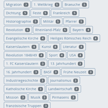
Migration
1. Weltkrieg
Braeuche
7
5
5
Dichtung
Feste
Frankreich
5
5
5
Historiographie
Militär
Pfarrer
5
5
5
Revolution
Rheinland-Pfalz
Bayern
5
5
4
Evangelische Kirche
Heiliges Römisches Reich
4
4
Kaiserslautern
Kunst
Literatur
4
4
4
Revolution 1848/49
Sport
USA
4
4
4
1. FC Kaiserslautern
13. Jahrhundert
3
3
16. Jahrhundert
BASF
Frühe Neuzeit
3
3
3
Industriegeschichte
Journalismus
3
3
Katholische Kirche
Landwirtschaft
3
3
Mission
Musik
Pirmasens
3
3
3
französische Truppen
3