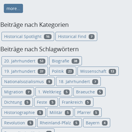
more...
Beiträge nach Kategorien
Historical Spotlight
Historical Find
16
7
Beiträge nach Schlagwörtern
20. Jahrhundert
Biografie
53
38
19. Jahrhundert
Politik
Wissenschaft
37
23
13
Nationalsozialismus
18. Jahrhundert
9
7
Migration
1. Weltkrieg
Braeuche
7
5
5
Dichtung
Feste
Frankreich
5
5
5
Historiographie
Militär
Pfarrer
5
5
5
Revolution
Rheinland-Pfalz
Bayern
5
5
4