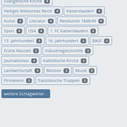
Evangelische Kirche
4
Heiliges Römisches Reich
Kaiserslautern
4
4
Kunst
Literatur
Revolution 1848/49
4
4
4
Sport
USA
1. FC Kaiserslautern
4
4
3
13. Jahrhundert
16. Jahrhundert
BASF
3
3
3
Frühe Neuzeit
Industriegeschichte
3
3
Journalismus
Katholische Kirche
3
3
Landwirtschaft
Mission
Musik
3
3
3
Pirmasens
französische Truppen
3
3
weitere Schlagwörter...