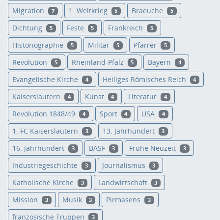
Migration
1. Weltkrieg
Braeuche
7
5
5
Dichtung
Feste
Frankreich
5
5
5
Historiographie
Militär
Pfarrer
5
5
5
Revolution
Rheinland-Pfalz
Bayern
5
5
4
Evangelische Kirche
Heiliges Römisches Reich
4
4
Kaiserslautern
Kunst
Literatur
4
4
4
Revolution 1848/49
Sport
USA
4
4
4
1. FC Kaiserslautern
13. Jahrhundert
3
3
16. Jahrhundert
BASF
Frühe Neuzeit
3
3
3
Industriegeschichte
Journalismus
3
3
Katholische Kirche
Landwirtschaft
3
3
Mission
Musik
Pirmasens
3
3
3
französische Truppen
3