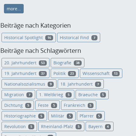
more...
Beiträge nach Kategorien
Historical Spotlight
Historical Find
16
7
Beiträge nach Schlagwörtern
20. Jahrhundert
Biografie
53
38
19. Jahrhundert
Politik
Wissenschaft
37
23
13
Nationalsozialismus
18. Jahrhundert
9
7
Migration
1. Weltkrieg
Braeuche
7
5
5
Dichtung
Feste
Frankreich
5
5
5
Historiographie
Militär
Pfarrer
5
5
5
Revolution
Rheinland-Pfalz
Bayern
5
5
4