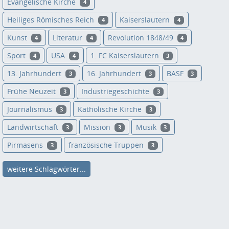
Evangelische Kirche
4
Heiliges Römisches Reich
Kaiserslautern
4
4
Kunst
Literatur
Revolution 1848/49
4
4
4
Sport
USA
1. FC Kaiserslautern
4
4
3
13. Jahrhundert
16. Jahrhundert
BASF
3
3
3
Frühe Neuzeit
Industriegeschichte
3
3
Journalismus
Katholische Kirche
3
3
Landwirtschaft
Mission
Musik
3
3
3
Pirmasens
französische Truppen
3
3
weitere Schlagwörter...