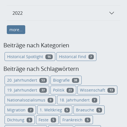
2022
more...
Beiträge nach Kategorien
Historical Spotlight
Historical Find
16
7
Beiträge nach Schlagwörtern
20. Jahrhundert
Biografie
53
38
19. Jahrhundert
Politik
Wissenschaft
37
23
13
Nationalsozialismus
18. Jahrhundert
9
7
Migration
1. Weltkrieg
Braeuche
7
5
5
Dichtung
Feste
Frankreich
5
5
5