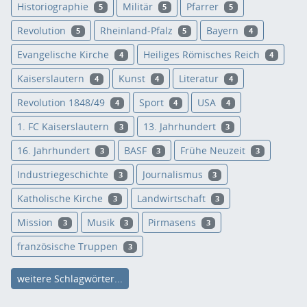
Historiographie
Militär
Pfarrer
5
5
5
Revolution
Rheinland-Pfalz
Bayern
5
5
4
Evangelische Kirche
Heiliges Römisches Reich
4
4
Kaiserslautern
Kunst
Literatur
4
4
4
Revolution 1848/49
Sport
USA
4
4
4
1. FC Kaiserslautern
13. Jahrhundert
3
3
16. Jahrhundert
BASF
Frühe Neuzeit
3
3
3
Industriegeschichte
Journalismus
3
3
Katholische Kirche
Landwirtschaft
3
3
Mission
Musik
Pirmasens
3
3
3
französische Truppen
3
weitere Schlagwörter...