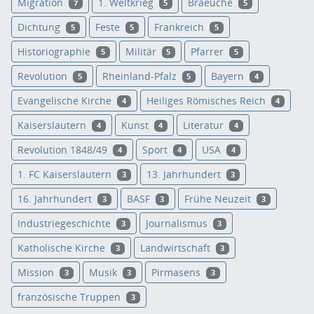
Migration
1. Weltkrieg
Braeuche
7
5
5
Dichtung
Feste
Frankreich
5
5
5
Historiographie
Militär
Pfarrer
5
5
5
Revolution
Rheinland-Pfalz
Bayern
5
5
4
Evangelische Kirche
Heiliges Römisches Reich
4
4
Kaiserslautern
Kunst
Literatur
4
4
4
Revolution 1848/49
Sport
USA
4
4
4
1. FC Kaiserslautern
13. Jahrhundert
3
3
16. Jahrhundert
BASF
Frühe Neuzeit
3
3
3
Industriegeschichte
Journalismus
3
3
Katholische Kirche
Landwirtschaft
3
3
Mission
Musik
Pirmasens
3
3
3
französische Truppen
3