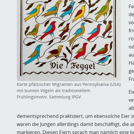
Fa
de
vo
fr
rö
od
au
Ha
ge
Fr
Karte pfälzischer Migranten aus Pennsylvania (USA)
mit bunten Vögeln als traditionellem
Ei
Frühlingsmotiv. Sammlung IPGV.
ve
ab
dementsprechend praktiziert, um ebensolche Eier 
waren die Jungen allerdings damit beschäftigt, die 
markieren. Diesen Eiern sprach man nämlich eine be