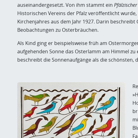
auseinandergesetzt. Von ihm stammt ein
Pfälzische
Historischen Vereins der Pfalz veröffentlicht wurde
Kirchenjahres aus dem Jahr 1927. Darin beschreib
Beobachtungen zu Osterbräuchen.
Als Kind ging er beispielsweise früh am Ostermorge
aufgehenden Sonne das Osterlamm am Himmel zu erb
beschreibt die Sonnenaufgänge als die schönsten, di
Re
»H
Ho
br
mi
Bl
Fa