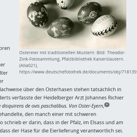
toren
Ostereier mit traditionellen Mustern: Bild: Theodor-
Zink-Fotosammlung, Pfalzbibliothek Kaiserslautern.
der
(AIIa021),
https://www.deutschefotothek.de/documents/obj/718135
lter
er
 Nachweise über den Osterhasen stehen tatsächlich in
derts verfasste der Heidelberger Arzt Johannes Richier
 disquirens de ovis paschalibus. Von Oster-Eyern
,
*
handelte, den manch einer mit schweren
schrieb er darin, dass in der Pfalz, im Elsass und am
ass der Hase für die Eierlieferung verantwortlich sei.