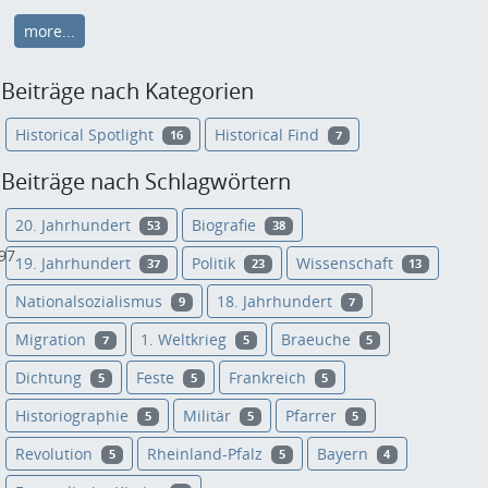
more...
Beiträge nach Kategorien
Historical Spotlight
Historical Find
16
7
Beiträge nach Schlagwörtern
20. Jahrhundert
Biografie
53
38
97.
19. Jahrhundert
Politik
Wissenschaft
37
23
13
Nationalsozialismus
18. Jahrhundert
9
7
Migration
1. Weltkrieg
Braeuche
7
5
5
Dichtung
Feste
Frankreich
5
5
5
Historiographie
Militär
Pfarrer
5
5
5
Revolution
Rheinland-Pfalz
Bayern
5
5
4