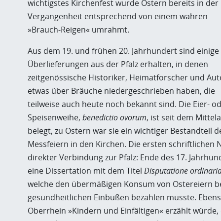
wichtigstes Kirchenfest wurde Ostern bereits in der
Vergangenheit entsprechend von einem wahren
»Brauch-Reigen« umrahmt.
Aus dem 19. und frühen 20. Jahrhundert sind einige
Überlieferungen aus der Pfalz erhalten, in denen
zeitgenössische Historiker, Heimatforscher und Au
etwas über Bräuche niedergeschrieben haben, die
teilweise auch heute noch bekannt sind. Die Eier- o
Speisenweihe,
benedictio ovorum
, ist seit dem Mittela
belegt, zu Ostern war sie ein wichtiger Bestandteil d
Messfeiern in den Kirchen. Die ersten schriftlichen
direkter Verbindung zur Pfalz: Ende des 17. Jahrhun
eine Dissertation mit dem Titel
Disputatione ordinaria
welche den übermäßigen Konsum von Ostereiern be
gesundheitlichen Einbußen bezahlen musste. Ebenso 
Oberrhein »Kindern und Einfältigen« erzählt würde, d