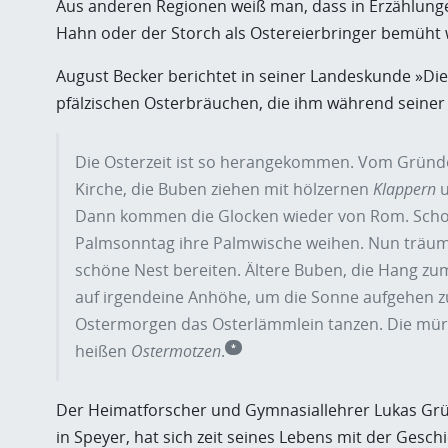
Aus anderen Regionen weiß man, dass in Erzählung
Hahn oder der Storch als Ostereierbringer bemüht
August Becker berichtet in seiner Landeskunde »Die P
pfälzischen Osterbräuchen, die ihm während seiner 
Die Osterzeit ist so herangekommen. Vom Gründo
Kirche, die Buben ziehen mit hölzernen
Klappern
u
Dann kommen die Glocken wieder von Rom. Schon 
Palmsonntag ihre Palmwische weihen. Nun träume
schöne Nest bereiten. Ältere Buben, die Hang zu
auf irgendeine Anhöhe, um die Sonne aufgehen z
Ostermorgen das Osterlämmlein tanzen. Die mür
heißen
Ostermotzen
.
*
Der Heimatforscher und Gymnasiallehrer Lukas Gr
in Speyer, hat sich zeit seines Lebens mit der Gesc