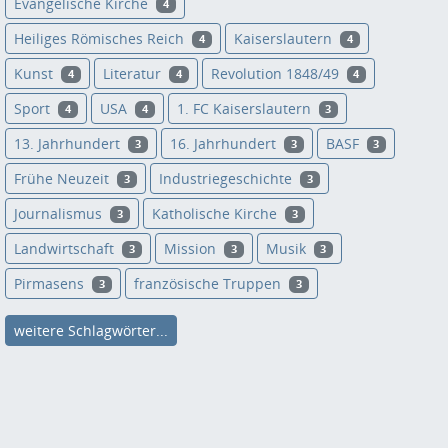
Evangelische Kirche
4
Heiliges Römisches Reich
Kaiserslautern
4
4
Kunst
Literatur
Revolution 1848/49
4
4
4
Sport
USA
1. FC Kaiserslautern
4
4
3
13. Jahrhundert
16. Jahrhundert
BASF
3
3
3
Frühe Neuzeit
Industriegeschichte
3
3
Journalismus
Katholische Kirche
3
3
Landwirtschaft
Mission
Musik
3
3
3
Pirmasens
französische Truppen
3
3
weitere Schlagwörter...