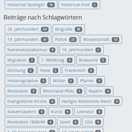
Historical Spotlight
Historical Find
16
7
Beiträge nach Schlagwörtern
20. Jahrhundert
Biografie
53
38
19. Jahrhundert
Politik
Wissenschaft
37
23
13
Nationalsozialismus
18. Jahrhundert
9
7
Migration
1. Weltkrieg
Braeuche
7
5
5
Dichtung
Feste
Frankreich
5
5
5
Historiographie
Militär
Pfarrer
5
5
5
Revolution
Rheinland-Pfalz
Bayern
5
5
4
Evangelische Kirche
Heiliges Römisches Reich
4
4
Kaiserslautern
Kunst
Literatur
4
4
4
Revolution 1848/49
Sport
USA
4
4
4