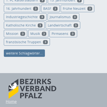
1. FC Kaiserslautern
13. Jahrhundert
3
3
16. Jahrhundert
BASF
Frühe Neuzeit
3
3
3
Industriegeschichte
Journalismus
3
3
Katholische Kirche
Landwirtschaft
3
3
Mission
Musik
Pirmasens
3
3
3
französische Truppen
3
weitere Schlagwörter...
Home