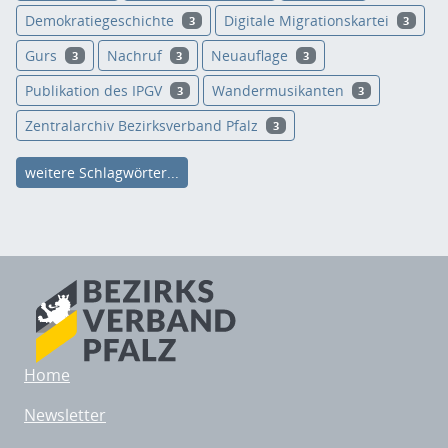
Demokratiegeschichte
Digitale Migrationskartei
3
3
Gurs
Nachruf
Neuauflage
3
3
3
Publikation des IPGV
Wandermusikanten
3
3
Zentralarchiv Bezirksverband Pfalz
3
weitere Schlagwörter...
Home
Newsletter