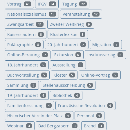
Vortrag
IPGV
Tagung
46
34
22
Nationalsozialismus
Veranstaltung
15
12
Zwangsarbeit
Zweiter Weltkrieg
11
9
Kaiserslautern
Klosterlexikon
8
8
Paläographie
20. Jahrhundert
Migration
8
7
7
Online-Beratung
Exkursion
Institutsverlag
7
6
6
18. Jahrhundert
Ausstellung
5
5
Buchvorstellung
Kloster
Online-Vortrag
5
5
5
Sammlung
Stellenausschreibung
5
5
19. Jahrhundert
Bibliothek
4
4
Familienforschung
Französische Revolution
4
4
Historischer Verein der Pfalz
Personal
4
4
Webinar
Bad Bergzabern
Brand
4
3
3