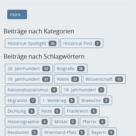
more...
Beiträge nach Kategorien
Historical Spotlight
Historical Find
16
7
Beiträge nach Schlagwörtern
20. Jahrhundert
Biografie
53
38
19. Jahrhundert
Politik
Wissenschaft
37
23
13
Nationalsozialismus
18. Jahrhundert
9
7
Migration
1. Weltkrieg
Braeuche
7
5
5
Dichtung
Feste
Frankreich
5
5
5
Historiographie
Militär
Pfarrer
5
5
5
Revolution
Rheinland-Pfalz
Bayern
5
5
4