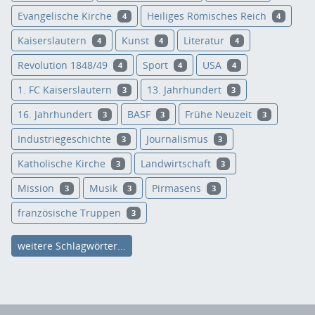
Evangelische Kirche
Heiliges Römisches Reich
4
4
Kaiserslautern
Kunst
Literatur
4
4
4
Revolution 1848/49
Sport
USA
4
4
4
1. FC Kaiserslautern
13. Jahrhundert
3
3
16. Jahrhundert
BASF
Frühe Neuzeit
3
3
3
Industriegeschichte
Journalismus
3
3
Katholische Kirche
Landwirtschaft
3
3
Mission
Musik
Pirmasens
3
3
3
französische Truppen
3
weitere Schlagwörter...