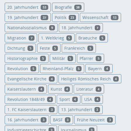
20. Jahrhundert
Biografie
53
38
19. Jahrhundert
Politik
Wissenschaft
37
23
13
Nationalsozialismus
18. Jahrhundert
9
7
Migration
1. Weltkrieg
Braeuche
7
5
5
Dichtung
Feste
Frankreich
5
5
5
Historiographie
Militär
Pfarrer
5
5
5
Revolution
Rheinland-Pfalz
Bayern
5
5
4
Evangelische Kirche
Heiliges Römisches Reich
4
4
Kaiserslautern
Kunst
Literatur
4
4
4
Revolution 1848/49
Sport
USA
4
4
4
1. FC Kaiserslautern
13. Jahrhundert
3
3
16. Jahrhundert
BASF
Frühe Neuzeit
3
3
3
Industriegeschichte
Journalismus
3
3