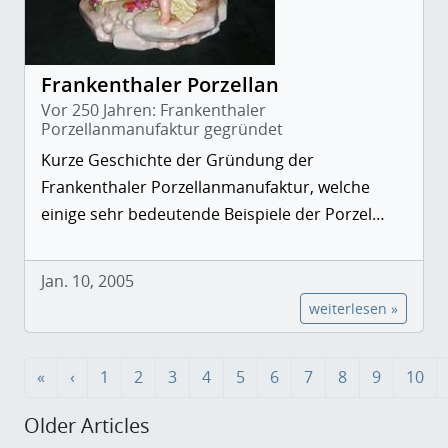
Frankenthaler Porzellan
Vor 250 Jahren: Frankenthaler
Porzellanmanufaktur gegründet
Kurze Geschichte der Gründung der
Frankenthaler Porzellanmanufaktur, welche
einige sehr bedeutende Beispiele der Porzel…
Jan. 10, 2005
weiterlesen »
«
‹
1
2
3
4
5
6
7
8
9
10
Older Articles