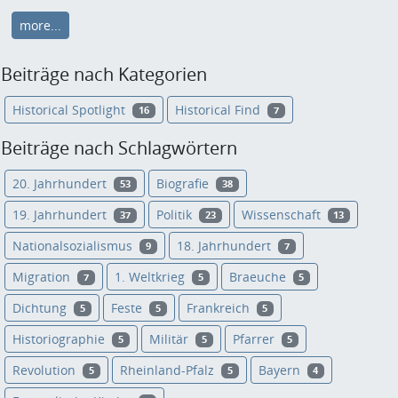
more...
Beiträge nach Kategorien
Historical Spotlight
Historical Find
16
7
Beiträge nach Schlagwörtern
20. Jahrhundert
Biografie
53
38
19. Jahrhundert
Politik
Wissenschaft
37
23
13
Nationalsozialismus
18. Jahrhundert
9
7
Migration
1. Weltkrieg
Braeuche
7
5
5
Dichtung
Feste
Frankreich
5
5
5
Historiographie
Militär
Pfarrer
5
5
5
Revolution
Rheinland-Pfalz
Bayern
5
5
4