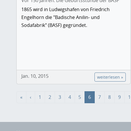
Vor 150 Jahren: Die Geburtsstunde der BASF
1865 wird in Ludwigshafen von Friedrich
Engelhorn die "Badische Anilin- und
Sodafabrik" (BASF) gegründet.
Jan. 10, 2015
weiterlesen »
«
‹
1
2
3
4
5
6
7
8
9
1