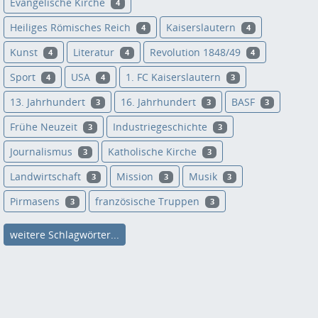
Evangelische Kirche
4
Heiliges Römisches Reich
Kaiserslautern
4
4
Kunst
Literatur
Revolution 1848/49
4
4
4
Sport
USA
1. FC Kaiserslautern
4
4
3
13. Jahrhundert
16. Jahrhundert
BASF
3
3
3
Frühe Neuzeit
Industriegeschichte
3
3
Journalismus
Katholische Kirche
3
3
Landwirtschaft
Mission
Musik
3
3
3
Pirmasens
französische Truppen
3
3
weitere Schlagwörter...