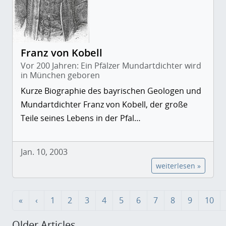
Franz von Kobell
Vor 200 Jahren: Ein Pfälzer Mundartdichter wird
in München geboren
Kurze Biographie des bayrischen Geologen und
Mundartdichter Franz von Kobell, der große
Teile seines Lebens in der Pfal…
Jan. 10, 2003
weiterlesen »
«
‹
1
2
3
4
5
6
7
8
9
10
Older Articles