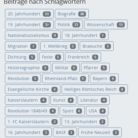
Beiträge nach Schlagwörtern
20. Jahrhundert
Biografie
53
38
19. Jahrhundert
Politik
Wissenschaft
37
23
13
Nationalsozialismus
18. Jahrhundert
9
7
Migration
1. Weltkrieg
Braeuche
7
5
5
Dichtung
Feste
Frankreich
5
5
5
Historiographie
Militär
Pfarrer
5
5
5
Revolution
Rheinland-Pfalz
Bayern
5
5
4
Evangelische Kirche
Heiliges Römisches Reich
4
4
Kaiserslautern
Kunst
Literatur
4
4
4
Revolution 1848/49
Sport
USA
4
4
4
1. FC Kaiserslautern
13. Jahrhundert
3
3
16. Jahrhundert
BASF
Frühe Neuzeit
3
3
3