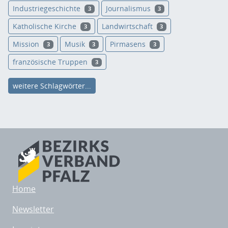
Industriegeschichte
Journalismus
3
3
Katholische Kirche
Landwirtschaft
3
3
Mission
Musik
Pirmasens
3
3
3
französische Truppen
3
weitere Schlagwörter...
Home
Newsletter