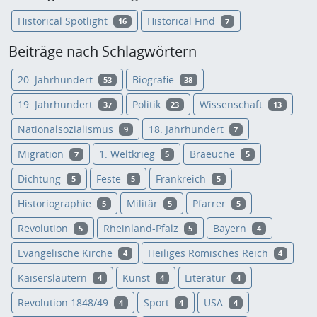
Historical Spotlight
Historical Find
16
7
Beiträge nach Schlagwörtern
20. Jahrhundert
Biografie
53
38
19. Jahrhundert
Politik
Wissenschaft
37
23
13
Nationalsozialismus
18. Jahrhundert
9
7
Migration
1. Weltkrieg
Braeuche
7
5
5
Dichtung
Feste
Frankreich
5
5
5
Historiographie
Militär
Pfarrer
5
5
5
Revolution
Rheinland-Pfalz
Bayern
5
5
4
Evangelische Kirche
Heiliges Römisches Reich
4
4
Kaiserslautern
Kunst
Literatur
4
4
4
Revolution 1848/49
Sport
USA
4
4
4