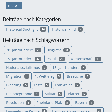
more...
Beiträge nach Kategorien
Historical Spotlight
Historical Find
16
7
Beiträge nach Schlagwörtern
20. Jahrhundert
Biografie
53
38
19. Jahrhundert
Politik
Wissenschaft
37
23
13
Nationalsozialismus
18. Jahrhundert
9
7
Migration
1. Weltkrieg
Braeuche
7
5
5
Dichtung
Feste
Frankreich
5
5
5
Historiographie
Militär
Pfarrer
5
5
5
Revolution
Rheinland-Pfalz
Bayern
5
5
4
Evangelische Kirche
Heiliges Römisches Reich
4
4