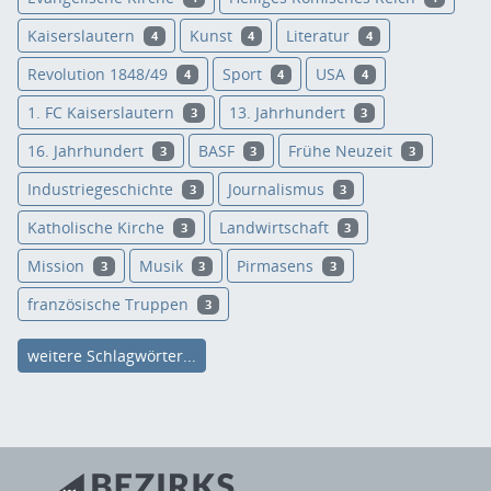
Kaiserslautern
Kunst
Literatur
4
4
4
Revolution 1848/49
Sport
USA
4
4
4
1. FC Kaiserslautern
13. Jahrhundert
3
3
16. Jahrhundert
BASF
Frühe Neuzeit
3
3
3
Industriegeschichte
Journalismus
3
3
Katholische Kirche
Landwirtschaft
3
3
Mission
Musik
Pirmasens
3
3
3
französische Truppen
3
weitere Schlagwörter...