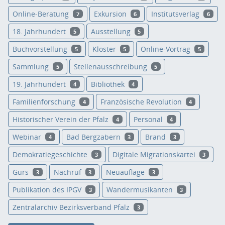
Online-Beratung
Exkursion
Institutsverlag
7
6
6
18. Jahrhundert
Ausstellung
5
5
Buchvorstellung
Kloster
Online-Vortrag
5
5
5
Sammlung
Stellenausschreibung
5
5
19. Jahrhundert
Bibliothek
4
4
Familienforschung
Französische Revolution
4
4
Historischer Verein der Pfalz
Personal
4
4
Webinar
Bad Bergzabern
Brand
4
3
3
Demokratiegeschichte
Digitale Migrationskartei
3
3
Gurs
Nachruf
Neuauflage
3
3
3
Publikation des IPGV
Wandermusikanten
3
3
Zentralarchiv Bezirksverband Pfalz
3