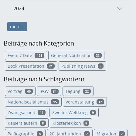
2024
more...
Beiträge nach Kategorien
Event / Date
General Notification
121
33
Book Presentation
Publishing News
21
9
Beiträge nach Schlagwörtern
Vortrag
IPGV
Tagung
46
34
22
Nationalsozialismus
Veranstaltung
15
12
Zwangsarbeit
Zweiter Weltkrieg
11
9
Kaiserslautern
Klosterlexikon
8
8
Paläographie
20. Jahrhundert
Migration
8
7
7