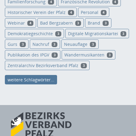
Familienforschung
Französische Revolution
4
4
Historischer Verein der Pfalz
Personal
4
4
Webinar
Bad Bergzabern
Brand
4
3
3
Demokratiegeschichte
Digitale Migrationskartei
3
3
Gurs
Nachruf
Neuauflage
3
3
3
Publikation des IPGV
Wandermusikanten
3
3
Zentralarchiv Bezirksverband Pfalz
3
weitere Schlagwörter...