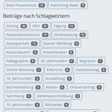
Book Presentation
Publishing News
21
9
Beiträge nach Schlagwörtern
Vortrag
IPGV
Tagung
46
34
22
Nationalsozialismus
Veranstaltung
15
12
Zwangsarbeit
Zweiter Weltkrieg
11
9
Kaiserslautern
Klosterlexikon
8
8
Paläographie
20. Jahrhundert
Migration
8
7
7
Online-Beratung
Exkursion
Institutsverlag
7
6
6
18. Jahrhundert
Ausstellung
5
5
Buchvorstellung
Kloster
Online-Vortrag
5
5
5
Sammlung
Stellenausschreibung
5
5
19. Jahrhundert
Bibliothek
4
4