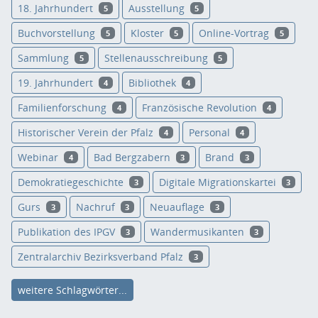
18. Jahrhundert
Ausstellung
5
5
Buchvorstellung
Kloster
Online-Vortrag
5
5
5
Sammlung
Stellenausschreibung
5
5
19. Jahrhundert
Bibliothek
4
4
Familienforschung
Französische Revolution
4
4
Historischer Verein der Pfalz
Personal
4
4
Webinar
Bad Bergzabern
Brand
4
3
3
Demokratiegeschichte
Digitale Migrationskartei
3
3
Gurs
Nachruf
Neuauflage
3
3
3
Publikation des IPGV
Wandermusikanten
3
3
Zentralarchiv Bezirksverband Pfalz
3
weitere Schlagwörter...