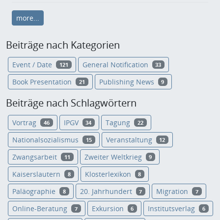
more...
Beiträge nach Kategorien
Event / Date
General Notification
121
33
Book Presentation
Publishing News
21
9
Beiträge nach Schlagwörtern
Vortrag
IPGV
Tagung
46
34
22
Nationalsozialismus
Veranstaltung
15
12
Zwangsarbeit
Zweiter Weltkrieg
11
9
Kaiserslautern
Klosterlexikon
8
8
Paläographie
20. Jahrhundert
Migration
8
7
7
Online-Beratung
Exkursion
Institutsverlag
7
6
6